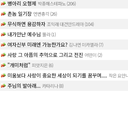
병아리 오형제
박종해스테파노
(206)
촌놈 일기장
연변총각
(26)
무식하면 용감하자
조익래 대건안드레아
(104)
내가만난 예수님
뚤라
(1)
여자신부 미래엔 가능한가요?
김나연 미카엘라
(7)
사랑 그 아픔의 추억으로 그리고 전진
어떤이
(2)
"개미처럼"
피앗지은
(6)
미움보다 사랑이 중요한 세상이 되기를 꿈꾸며....
작은 요안
주님의 발아래...
카타리나
(8)