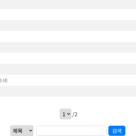
나
(4)
/2