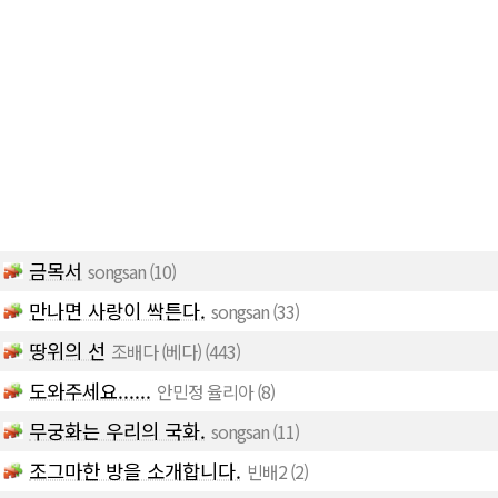
금목서
songsan
(10)
만나면 사랑이 싹튼다.
songsan
(33)
땅위의 선
조배다 (베다)
(443)
도와주세요......
안민정 율리아
(8)
무궁화는 우리의 국화.
songsan
(11)
조그마한 방을 소개합니다.
빈배2
(2)