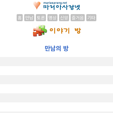
홈
만남
토론
명상
신앙
즐거음
기타
만남의 방