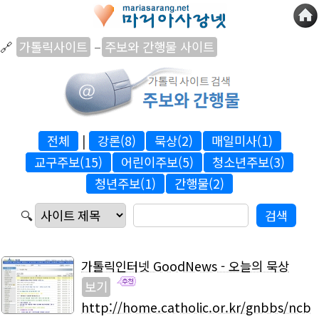
🔗
가톨릭사이트
–
주보와 간행물 사이트
전체
|
강론(8)
묵상(2)
매일미사(1)
교구주보(15)
어린이주보(5)
청소년주보(3)
청년주보(1)
간행물(2)
🔍
가톨릭인터넷 GoodNews - 오늘의 묵상
보기
http://home.catholic.or.kr/gnbbs/ncb