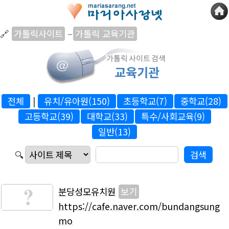
🔗
가톨릭사이트
–
가톨릭 교육기관
전체
|
유치/유아원(150)
초등학교(7)
중학교(28)
고등학교(39)
대학교(33)
특수/사회교육(9)
일반(13)
🔍
분당성모유치원
보기
https://cafe.naver.com/bundangsung
mo