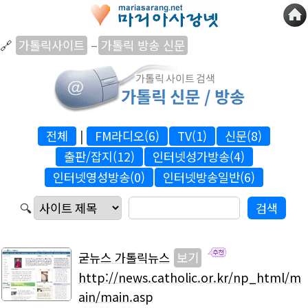
🔗
가톨릭사이트
–
가톨릭 방송 신문
전체
|
FM라디오(6)
TV(1)
신문(8)
출판/잡지(12)
인터넷성가방송(4)
인터넷영성방송(0)
인터넷방송일반(6)
🔍
굳뉴스 가톨릭뉴스
보기
http://news.catholic.or.kr/np_html/m
ain/main.asp