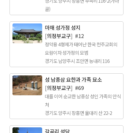
경기도 양주시 장흥면 부곡리 116-2(가마
골)
마재 성가정 성지
[
의정부교구
]
#12
정약용 4형제가 태어난 한국 천주교회의
요람이자 성가정의 모범
경기도 남양주시 조안면 능내리 116
성 남종삼 요한과 가족 묘소
[
의정부교구
]
#69
대를 이어 순교한 남종삼 성인 가족의 안식
처
경기도 양주시 장흥면 울대리 산 22-2
갈곡리 성당