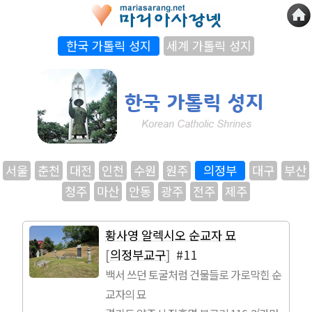
한국 가톨릭 성지
세계 가톨릭 성지
서울
춘천
대전
인천
수원
원주
의정부
대구
부산
청주
마산
안동
광주
전주
제주
황사영 알렉시오 순교자 묘
[
의정부교구
]
#11
백서 쓰던 토굴처럼 건물들로 가로막힌 순
교자의 묘