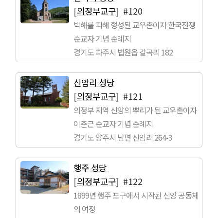
[
의정부교구
]
#120
박해를 피해 형성된 교우촌이자 한국전쟁
순교자 기념 순례지
경기도 파주시 법원읍 갈곡리 182
신암리 성당
[
의정부교구
]
#121
의정부 지역 신앙의 뿌리가 된 교우촌이자
이춘근 순교자 기념 순례지
경기도 양주시 남면 신암리 264-3
행주 성당
[
의정부교구
]
#122
1899년 행주 포구에서 시작된 신앙 공동체
의 여정