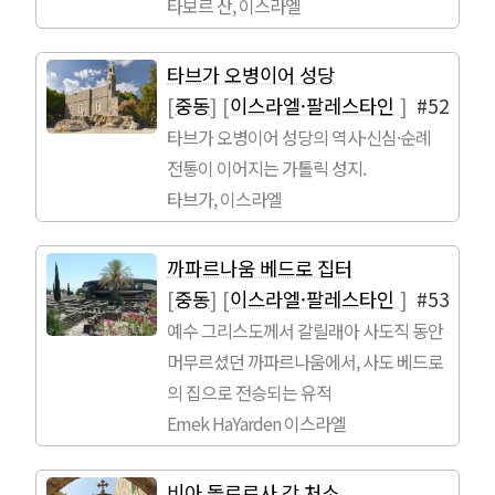
타보르 산, 이스라엘
타브가 오병이어 성당
[
중동
]
[
이스라엘·팔레스타인
]
#52
타브가 오병이어 성당의 역사·신심·순례
전통이 이어지는 가톨릭 성지.
타브가, 이스라엘
까파르나움 베드로 집터
[
중동
]
[
이스라엘·팔레스타인
]
#53
예수 그리스도께서 갈릴래아 사도직 동안
머무르셨던 까파르나움에서, 사도 베드로
의 집으로 전승되는 유적
Emek HaYarden 이스라엘
비아 돌로로사 각 처소