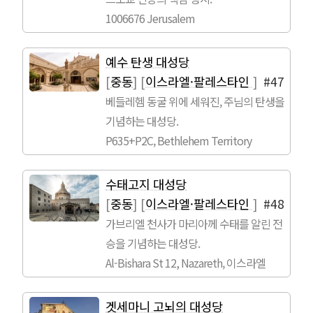
1006676 Jerusalem
예수 탄생 대성당
[
중동
]
[
이스라엘·팔레스타인
]
#47
베들레헴 동굴 위에 세워진, 주님의 탄생을
기념하는 대성당.
P635+P2C, Bethlehem Territory
수태고지 대성당
[
중동
]
[
이스라엘·팔레스타인
]
#48
가브리엘 천사가 마리아께 수태를 알린 전
승을 기념하는 대성당.
Al-Bishara St 12, Nazareth, 이스라엘
겟세마니 고뇌의 대성당