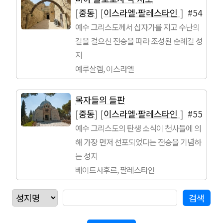
[
중동
]
[
이스라엘·팔레스타인
]
#54
예수 그리스도께서 십자가를 지고 수난의
길을 걸으신 전승을 따라 조성된 순례길 성
지
예루살렘, 이스라엘
목자들의 들판
[
중동
]
[
이스라엘·팔레스타인
]
#55
예수 그리스도의 탄생 소식이 천사들에 의
해 가장 먼저 선포되었다는 전승을 기념하
는 성지
베이트사후르, 팔레스타인