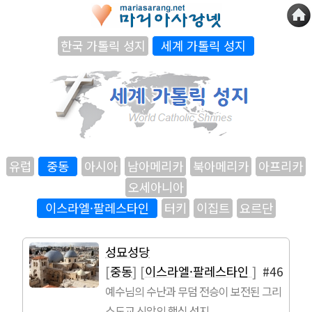
한국 가톨릭 성지
세계 가톨릭 성지
유럽
중동
아시아
남아메리카
북아메리카
아프리카
오세아니아
이스라엘·팔레스타인
터키
이집트
요르단
성묘성당
[
중동
]
[
이스라엘·팔레스타인
]
#46
예수님의 수난과 무덤 전승이 보전된 그리
스도교 신앙의 핵심 성지.