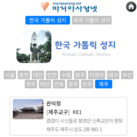
한국 가톨릭 성지
세계 가톨릭 성지
서울
춘천
대전
인천
수원
원주
의정부
대구
부산
청주
마산
안동
광주
전주
제주
관덕정
[
제주교구
]
#81
겹겹이 시신들로 쌓였던 신축교안의 현장
제주도 제주시 삼도 2동 983-1