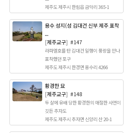
제주도 제주시 한림읍 금악리 365-1
용수 성지(성 김대건 신부 제주 표착
...
[
제주교구
]
#147
라파엘호를 탄 김대건 일행이 풍랑을 만나
표착했던 포구
제주도 제주시 한경면 용수리 4266
황경한 묘
[
제주교구
]
#148
두 살에 유배 당한 황경한의 애절한 사연이
깃든 추자도
제주도 제주시 추자면 신양리 산 20-1