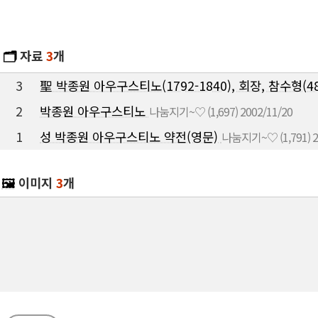
🗂️
자료
3
개
3
聖 박종원 아우구스티노(1792-1840), 회장, 참수형(4
2
박종원 아우구스티노
나눔지기~♡
(1,697)
2002/11/20
1
성 박종원 아우구스티노 약전(영문)
나눔지기~♡
(1,791)
2
🖼️
이미지
3
개