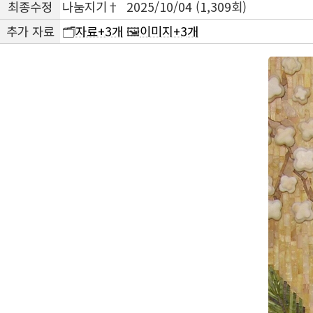
최종수정
나눔지기† 2025/10/04 (1,309회)
추가 자료
🗂️
자료+3개
🖼️
이미지+3개