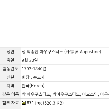
성인
성 박종원 아우구스티노 (朴宗源 Augustine)
축일
9월 20일
활동년도
1793-1840년
신분
회장 , 순교자
지역
한국(Korea)
같은 이름
박 아우구스티노, 박아우구스티노, 아오스딩, 아
첨부 자료
871.jpg
(520.3 KB)