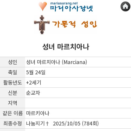
성녀 마르치아나
성인
성녀 마르치아나 (Marciana)
축일
5월 24일
활동년도
+2세기
신분
순교자
지역
같은 이름
마르키아나
최종수정
나눔지기† 2025/10/05 (784회)