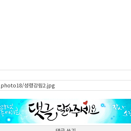
bs_photo18/성령강림2.jpg
댓글 쓰기