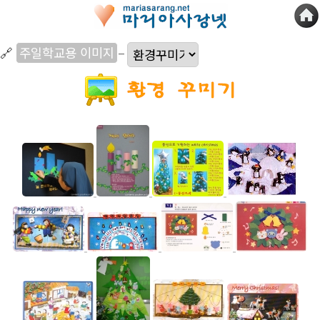
🔗
주일학교용 이미지
–