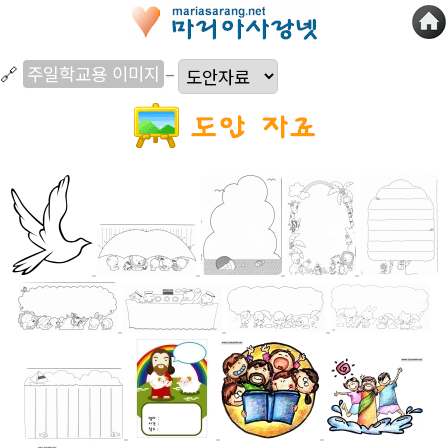
🔗
주일학교용 이미지
–