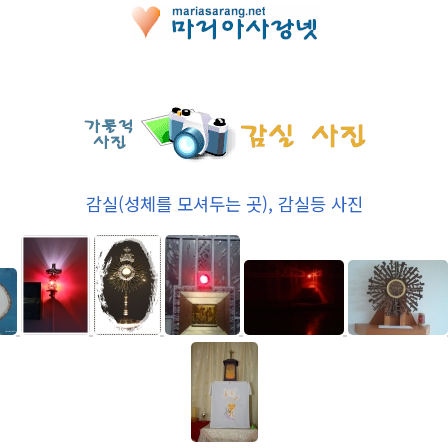
감실(성체를 모셔두는 곳), 감실등 사진