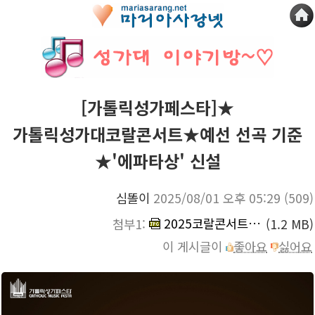
[가톨릭성가페스타]★
가톨릭성가대코랄콘서트★예선 선곡 기준
★'에파타상' 신설
심똘이
2025/08/01 오후 05:29
(509)
2025코랄콘서트_포스터_copy.jpg
첨부1:
(1.2 MB)
이 게시글이
좋아요
싫어요