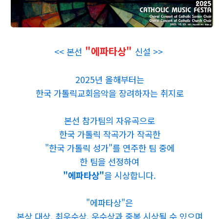
"에파타상"
<< 본선
신설 >>
2025년 올해부터는
한국 가톨릭교회음악을 장려하자는 취지로
본선 참가팀의 자유곡으로
한국 가톨릭 작곡가가 작곡한
"한국 가톨릭 성가"를 연주한 팀 중에
한 팀을 선정하여
"에파타상"
을 시상합니다.
"에파타상"은
본상 대상, 최우수상, 우수상과 중복 시상될 수 있으며