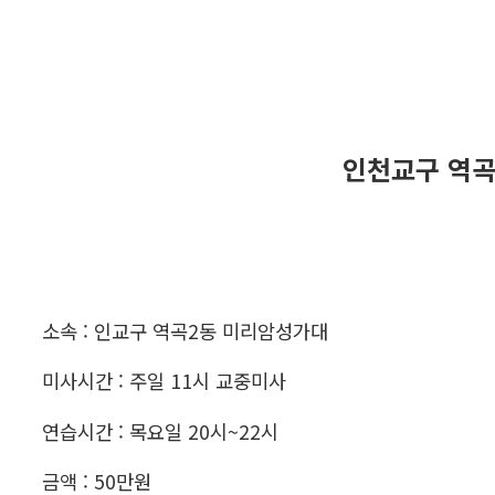
인천교구 역곡
소속 : 인교구 역곡2동 미리암성가대
미사시간 : 주일 11시 교중미사
연습시간 : 목요일 20시~22시
금액 : 50만원