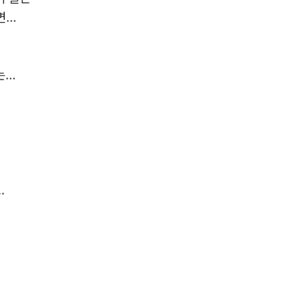
..
..
.