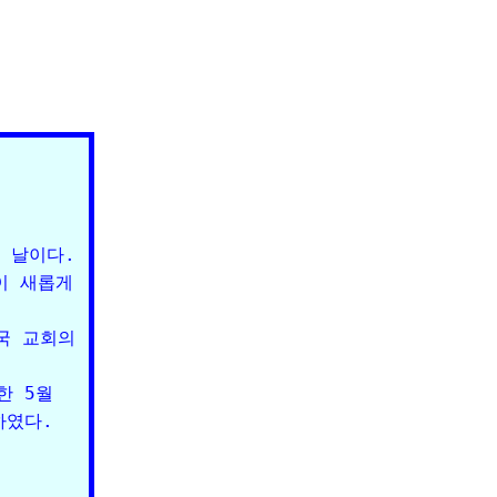
날이다. 

 새롭게 



 교회의 

 5월 

였다. 
