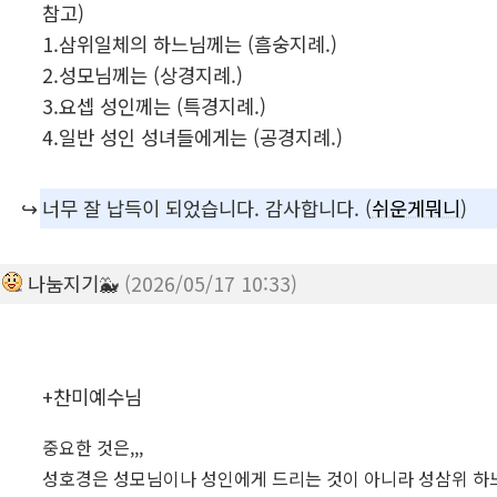
참고)
1.삼위일체의 하느님께는 (흠숭지례.)
2.성모님께는 (상경지례.)
3.요셉 성인께는 (특경지례.)
4.일반 성인 성녀들에게는 (공경지례.)
↪️
너무 잘 납득이 되었습니다. 감사합니다. (
쉬운게뭐니
)
나눔지기🐳
(2026/05/17 10:33)
+찬미예수님
중요한 것은,,,
성호경은 성모님이나 성인에게 드리는 것이 아니라 성삼위 하느