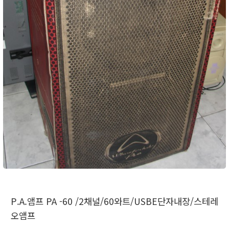
P.A.앰프 PA -60 /2채널/60와트/USBE단자내장/스테레
오앰프