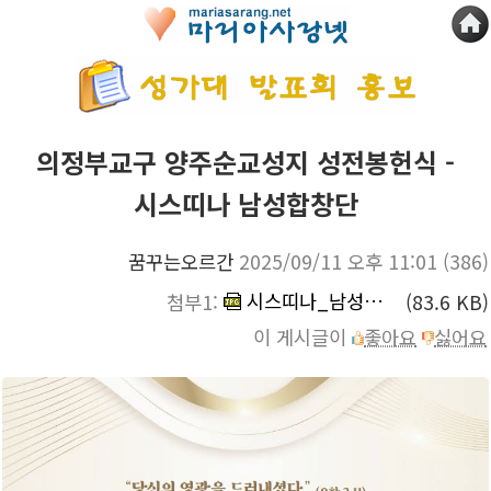
의정부교구 양주순교성지 성전봉헌식 -
시스띠나 남성합창단
꿈꾸는오르간
2025/09/11 오후 11:01
(386)
시스띠나_남성합창단_양주순교성지.jpg
첨부1:
(83.6 KB)
이 게시글이
좋아요
싫어요