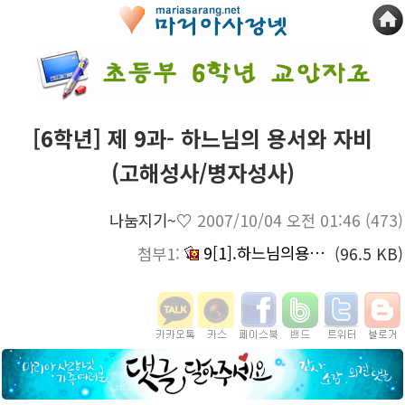
[6학년] 제 9과- 하느님의 용서와 자비
(고해성사/병자성사)
나눔지기~♡
2007/10/04 오전 01:46
(473)
9[1].하느님의용서와자비(고해,병자성사).hwp
첨부1:
(96.5 KB)