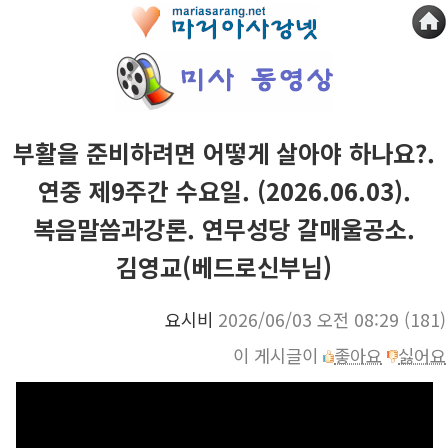
부활을 준비하려면 어떻게 살아야 하나요?.
연중 제9주간 수요일. (2026.06.03).
복음말씀과강론. 연무성당 갈매울공소.
김영교(베드로신부님)
요시비
2026/06/03 오전 08:29
(181)
이 게시글이
좋아요
싫어요