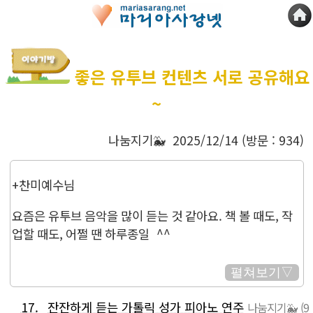
좋은 유투브 컨텐츠 서로 공유해요
~
나눔지기🐳 2025/12/14 (방문 : 934)
+찬미예수님
요즘은 유투브 음악을 많이 듣는 것 같아요. 책 볼 때도, 작
업할 때도, 어쩔 땐 하루종일 ^^
좋은 영상이나 음악 들을 수 있는 유투브 찾으시면 이 곳을
펼쳐보기▽
통해 서로 나누고 공유해요~
17.
잔잔하게 듣는 가톨릭 성가 피아노 연주
나눔지기🐳
(9