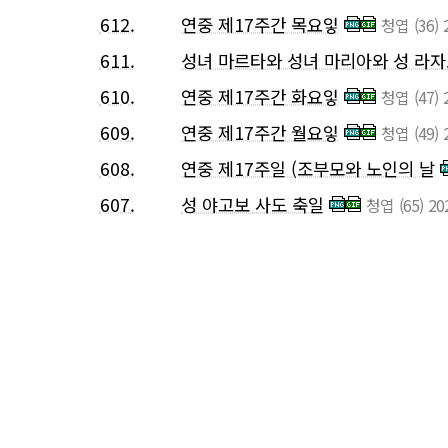
612.
연중 제17주간 목요잏
청엽
(36)
611.
성녀 마르타와 성녀 마리아와 성 라
610.
연중 제17주간 화요잏
청엽
(47)
609.
연중 제17주간 월요잏
청엽
(49)
608.
연중 제17주일 (조부모와 노인의 날
607.
성 야고보 사도 축일
청엽
(65)
20