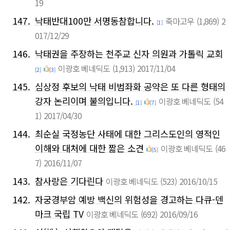
19
147.
낙태반대100만 서명동참합니다.
죽마고우
(1,869)
2
[1]
017/12/29
146.
낙태권을 주장하는 천주교 신자 의원과 가톨릭 교회
이광호 베네딕도
(1,913)
2017/11/04
[2]
[3]
145.
심상정 후보의 낙태 비범좌화 공약은 또 다른 형태의
강자 논리이며 불의입니다.
이광호 베네딕도
(54
[1]
[7]
1)
2017/04/30
144.
최순실 국정농단 사태에 대한 그리스도인의 영적인
이해와 대처에 대한 짧은 소견
이광호 베네딕도
(46
[5]
7)
2016/11/07
143.
참사랑은 기다린다
이광호 베네딕도
(523)
2016/10/15
142.
자궁경부암 예방 백신의 위험성을 경고하는 다큐-덴
마크 국립 TV
이광호 베네딕도
(692)
2016/09/16