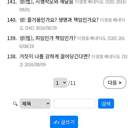
141.
성(性), 시행착오와 깨달음
이광호 베네딕도
(520)
2016/
09/01
140.
성! 즐거움인가요? 생명과 책임인가요?
이광호 베네딕
도
(541)
2016/08/29
139.
성(性), 피임인가 책임인가?
이광호 베네딕도
(520)
201
6/08/18
138.
거짓이 나를 강하게 끌어당긴다면?
이광호 베네딕도
(53
2)
2016/08/09
다음
>
/11
🔍
✍ 글쓰기