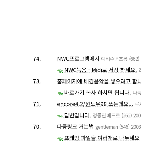
74.
NWC프로그램에서
예비수녀초롱
(662)
NWC녹음 - Midi로 저장 하세요.
Re
73.
홈페이지에 배경음악을 넣으려고 합니
바로가기 복사 하시면 됩니다.
나눔
Re
71.
encore4.2/윈도우98 쓰는데요...
루
답변입니다.
정동진 베드로
(262)
200
Re
70.
다중링크 거는법
gentleman
(546)
2003
프레임 파일을 여러개로 나누세요
Re