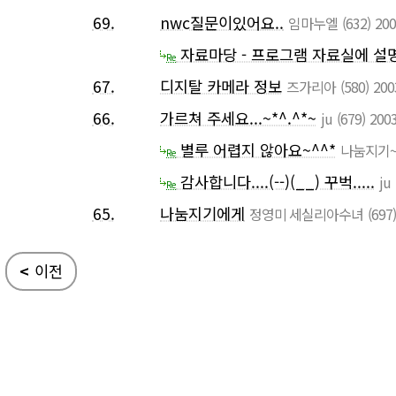
69.
nwc질문이있어요..
임마누엘
(632)
200
자료마당 - 프로그램 자료실에 설
Re
67.
디지탈 카메라 정보
즈가리아
(580)
200
66.
가르쳐 주세요...~*^.^*~
ju
(679)
2003
별루 어렵지 않아요~^^*
나눔지기
Re
감사합니다....(--)(__) 꾸벅.....
ju
Re
65.
나눔지기에게
정영미 세실리아수녀
(697)
<
이전