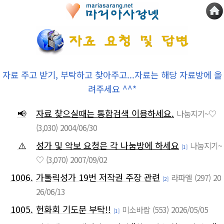
자료 주고 받기, 부탁하고 찾아주고...자료는 해당 자료방에 올
려주세요 ^^*
📢
자료 찾으실때는 통합검색 이용하세요.
나눔지기~♡
(3,030)
2004/06/30
⚠️
성가 및 악보 요청은 각 나눔방에 하세요
나눔지기~
[1]
♡
(3,070)
2007/09/02
1006.
가톨릭성가 19번 저작권 주장 관련
라파엘
(297)
20
[2]
26/06/13
1005.
헌화회 기도문 부탁!!
미소바람
(553)
2026/05/05
[1]