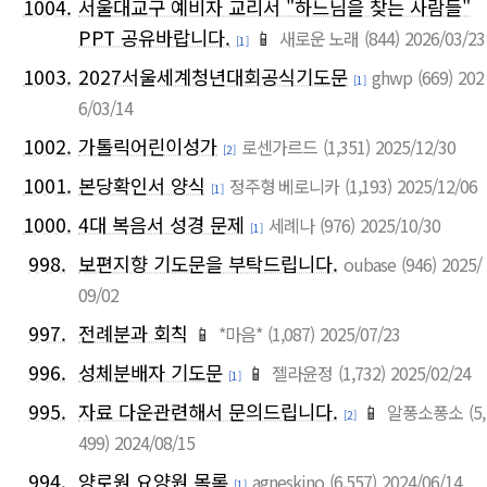
1004.
서울대교구 예비자 교리서 "하느님을 찾는 사람들"
PPT 공유바랍니다.
📱
새로운 노래
(844)
2026/03/23
[1]
1003.
2027서울세계청년대회공식기도문
ghwp
(669)
202
[1]
6/03/14
1002.
가톨릭어린이성가
로센가르드
(1,351)
2025/12/30
[2]
1001.
본당확인서 양식
정주형 베로니카
(1,193)
2025/12/06
[1]
1000.
4대 복음서 성경 문제
세례나
(976)
2025/10/30
[1]
998.
보편지향 기도문을 부탁드립니다.
oubase
(946)
2025/
09/02
997.
전례분과 회칙
📱
*마음*
(1,087)
2025/07/23
996.
성체분배자 기도문
📱
젤라윤정
(1,732)
2025/02/24
[1]
995.
자료 다운관련해서 문의드립니다.
📱
알퐁소퐁소
(5,
[2]
499)
2024/08/15
994.
양로원 요양원 목록
agneskino
(6,557)
2024/06/14
[1]