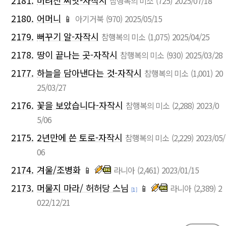
2181.
버려진 씨앗-자작시
참행복의 미소
(725)
2025/07/18
2180.
어머니
📱
아기거북
(970)
2025/05/15
2179.
뻐꾸기 알-자작시
참행복의 미소
(1,075)
2025/04/25
2178.
땅이 끝나는 곳-자작시
참행복의 미소
(930)
2025/03/28
2177.
하늘을 담아낸다는 것-자작시
참행복의 미소
(1,001)
20
25/03/27
2176.
꽃을 보았습니다-자작시
참행복의 미소
(2,288)
2023/0
5/06
2175.
2년만에 쓴 토로-자작시
참행복의 미소
(2,229)
2023/05/
06
2174.
겨울/조병화
📱
라니아
(2,461)
2023/01/15
2173.
머물지 마라/ 허허당 스님
📱
라니아
(2,389)
2
[1]
022/12/21