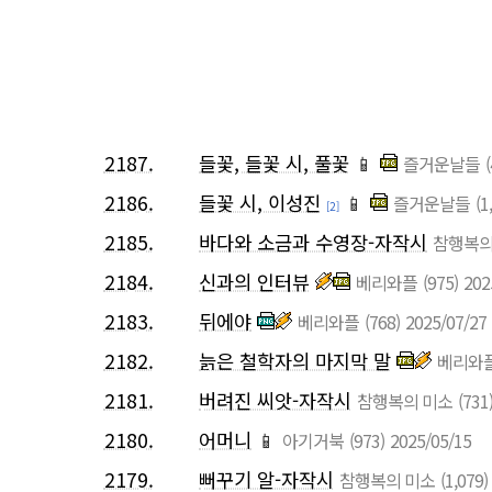
2187.
들꽃, 들꽃 시, 풀꽃
📱
즐거운날들
2186.
들꽃 시, 이성진
📱
즐거운날들
(1
[2]
2185.
바다와 소금과 수영장-자작시
참행복의
2184.
신과의 인터뷰
베리와플
(975)
202
2183.
뒤에야
베리와플
(768)
2025/07/27
2182.
늙은 철학자의 마지막 말
베리와
2181.
버려진 씨앗-자작시
참행복의 미소
(731
2180.
어머니
📱
아기거북
(973)
2025/05/15
2179.
뻐꾸기 알-자작시
참행복의 미소
(1,079)