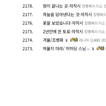
2178.
땅이 끝나는 곳-자작시
참행복의 미소
(
2177.
하늘을 담아낸다는 것-자작시
참행복의
2176.
꽃을 보았습니다-자작시
참행복의 미소
2175.
2년만에 쓴 토로-자작시
참행복의 미소
2174.
겨울/조병화
📱
라니아
(2,466)
20
2173.
머물지 마라/ 허허당 스님
📱
[1]