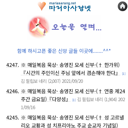
함께 하시고픈 좋은 신앙 글들 이곳에.......^^*
4247.
※ 매일복음 묵상- 송영진 모세 신부-(† 한가위)
『시간의 주인이신 주님 앞에서 겸손해야 한다』
[1]
김 필립보 네리
(2,007)
2021/09/20
4246.
※ 매일복음 묵상- 송영진 모세 신부-(† 연중 제24
주간 금요일)『다양성』
김 필립보 네리
(1,904)
202
[1]
1/09/16
4245.
※ 매일복음 묵상- 송영진 모세 신부-(† 성 고르넬
리오 교황과 성 치프리아노 주교 순교자 기념일)