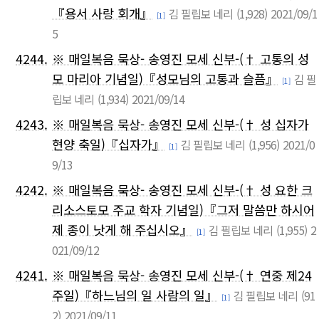
『용서 사랑 회개』
김 필립보 네리
(1,928)
2021/09/1
[1]
5
4244.
※ 매일복음 묵상- 송영진 모세 신부-(† 고통의 성
모 마리아 기념일)『성모님의 고통과 슬픔』
김 필
[1]
립보 네리
(1,934)
2021/09/14
4243.
※ 매일복음 묵상- 송영진 모세 신부-(† 성 십자가
현양 축일)『십자가』
김 필립보 네리
(1,956)
2021/0
[1]
9/13
4242.
※ 매일복음 묵상- 송영진 모세 신부-(† 성 요한 크
리소스토모 주교 학자 기념일)『그저 말씀만 하시어
제 종이 낫게 해 주십시오』
김 필립보 네리
(1,955)
2
[1]
021/09/12
4241.
※ 매일복음 묵상- 송영진 모세 신부-(† 연중 제24
주일)『하느님의 일 사람의 일』
김 필립보 네리
(91
[1]
2)
2021/09/11