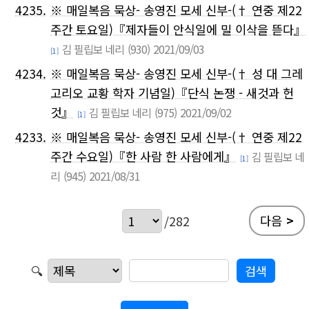
4235.
※ 매일복음 묵상- 송영진 모세 신부-(† 연중 제22
주간 토요일)『제자들이 안식일에 밀 이삭을 뜯다』
김 필립보 네리
(930)
2021/09/03
[1]
4234.
※ 매일복음 묵상- 송영진 모세 신부-(† 성 대 그레
고리오 교황 학자 기념일)『단식 논쟁 - 새것과 헌
것』
김 필립보 네리
(975)
2021/09/02
[1]
4233.
※ 매일복음 묵상- 송영진 모세 신부-(† 연중 제22
주간 수요일)『한 사람 한 사람에게』
김 필립보 네
[1]
리
(945)
2021/08/31
다음
>
/282
🔍