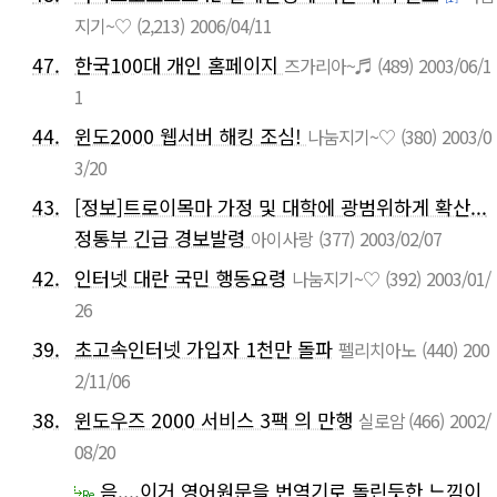
지기~♡
(2,213)
2006/04/11
47.
한국100대 개인 홈페이지
즈가리아~♬
(489)
2003/06/1
1
44.
윈도2000 웹서버 해킹 조심!
나눔지기~♡
(380)
2003/0
3/20
43.
[정보]트로이목마 가정 및 대학에 광범위하게 확산...
정통부 긴급 경보발령
아이사랑
(377)
2003/02/07
42.
인터넷 대란 국민 행동요령
나눔지기~♡
(392)
2003/01/
26
39.
초고속인터넷 가입자 1천만 돌파
펠리치아노
(440)
200
2/11/06
38.
윈도우즈 2000 서비스 3팩 의 만행
실로암
(466)
2002/
08/20
음....이거 영어원문을 번역기로 돌린듯한 느낌이
Re