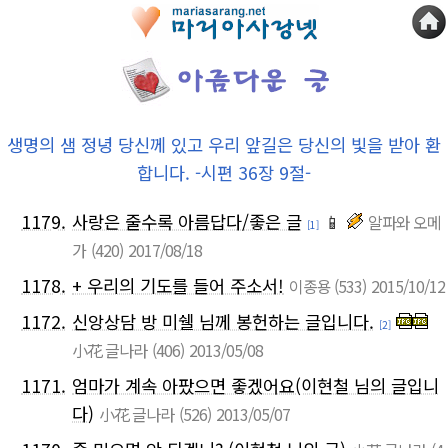
생명의 샘 정녕 당신께 있고 우리 앞길은 당신의 빛을 받아 환
합니다. -시편 36장 9절-
1179.
사랑은 줄수록 아름답다/좋은 글
📱
알파와 오메
[1]
가
(420)
2017/08/18
1178.
+ 우리의 기도를 들어 주소서!
이종용
(533)
2015/10/12
1172.
신앙상담 방 미쉘 님께 봉헌하는 글입니다.
[2]
小花 글나라
(406)
2013/05/08
1171.
엄마가 계속 아팠으면 좋겠어요(이현철 님의 글입니
다)
小花 글나라
(526)
2013/05/07