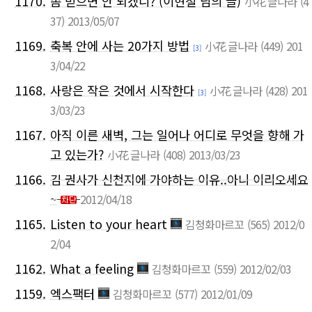
1170.
좀 믿으면 안 되겠니? (이현철 님의 글)
小花 글나라
(4
37)
2013/05/07
1169.
축복 안에 사는 20가지 방법
小花 글나라
(449)
201
[3]
3/04/22
1168.
사랑은 작은 것에서 시작한다
小花 글나라
(428)
201
[3]
3/03/23
1167.
아직 이른 새벽, 그는 일어나 어디로 무엇을 향해 가
고 있는가?
小花 글나라
(408)
2013/03/23
1166.
김 권사가 신천지에 가야하는 이유..아니 이리오세요
~
2012/04/18
1165.
Listen to your heart
김청화마르꼬
(565)
2012/0
2/04
1162.
What a feeling
김청화마르꼬
(559)
2012/02/03
1159.
엑스팩터
김청화마르꼬
(577)
2012/01/09