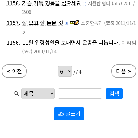
1158.
가슴 가득 행복을 심으세요
시원한 쉼터
(517)
2011/1
[1]
2/06
1157.
잘 보고 잘 들을 것
소중한동행
(555)
2011/11/1
[3]
5
1156.
11월 위령성월을 보내면서 은총을 나눕니다.
미 리 암
(597)
2011/11/14
<
이전
다음
>
/74
🔍
✍ 글쓰기