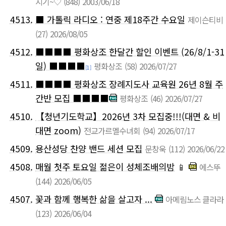
지기~♡
(848)
2003/06/18
4513.
■ 가톨릭 라디오 : 연중 제18주간 수요일
제이슨티비
(27)
2026/08/05
4512.
■■■■ 평화상조 한달간 할인 이벤트 (26/8/1-31
일) ■■■■​
평화상조
(58)
2026/07/27
[1]
4511.
■■■■ 평화상조 장례지도사 교육원 26년 8월 주
간반 모집 ■■■■​
평화상조
(46)
2026/07/27
4510.
【청년기도학교】2026년 3차 모집중!!!(대면 & 비
대면 zoom)
전교가르멜수녀회
(94)
2026/07/17
4509.
용산성당 찬양 밴드 세션 모집
문창욱
(112)
2026/06/22
4508.
매월 첫주 토요일 젊은이 성체조배의밤
📱
에스뚜
(144)
2026/06/05
4507.
꽃과 함께 행복한 삶을 살고자 ...
아메림노스 클라라
(123)
2026/06/04