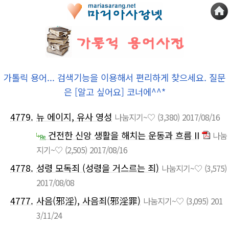
가톨릭 용어... 검색기능을 이용해서 편리하게 찾으세요. 질문
은 [알고 싶어요] 코너에^^*
4779.
뉴 에이지, 유사 영성
나눔지기~♡
(3,380)
2017/08/16
건전한 신앙 생활을 해치는 운동과 흐름 II
나눔
Re
지기~♡
(2,505)
2017/08/16
4778.
성령 모독죄 (성령을 거스르는 죄)
나눔지기~♡
(3,575)
2017/08/08
4777.
사음(邪淫), 사음죄(邪淫罪)
나눔지기~♡
(3,095)
201
3/11/24