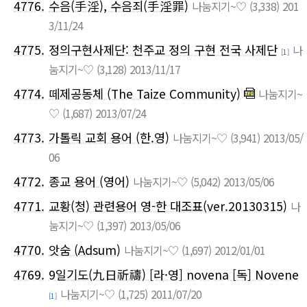
4776.
수음(手淫), 수음죄(手淫罪)
나눔지기~♡
(3,338)
201
3/11/24
4775.
정의구현사제단: 천주교 정의 구현 전국 사제단
나
[1]
눔지기~♡
(3,128)
2013/11/17
4774.
떼제공동체 (The Taize Community)
나눔지기~
♡
(1,687)
2013/07/24
4773.
가톨릭 교회 용어 (한.영)
나눔지기~♡
(3,941)
2013/05/
06
4772.
종교 용어 (영어)
나눔지기~♡
(5,042)
2013/05/06
4771.
교황(청) 관련용어 영-한 대조표(ver.20130315)
나
눔지기~♡
(1,397)
2013/05/06
4770.
앗숨 (Adsum)
나눔지기~♡
(1,697)
2012/01/01
4769.
9일기도(九日祈禱) [라·영] novena [독] Novene
나눔지기~♡
(1,725)
2011/07/20
[1]