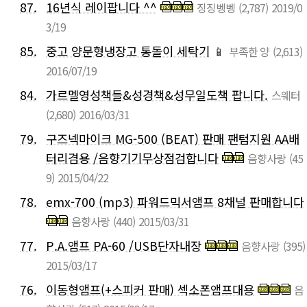
87.
16년식 레이팝니다 ^^
징징벵벵
(2,787)
2019/0
3/19
85.
중고 양문형냉장고 통돌이 세탁기
📱
부족한 양
(2,613)
2016/07/19
84.
가르멜영성책들&성경책&성무일도책 팝니다.
스웨터
(2,680)
2016/03/31
79.
구즈넥마이크 MG-500 (BEAT) 판매 팬텀지원 AA배
터리겸용 /음향기기무상점검합니다
음향사랑
(45
9)
2015/04/22
78.
emx-700 (mp3) 파워드믹서앰프 8채널 판매합니다
음향사랑
(440)
2015/03/31
77.
P.A.앰프 PA-60 /USB단자내장
음향사랑
(395)
2015/03/17
76.
이동형앰프(+스피커 판매) 섹소폰앰프대용
음