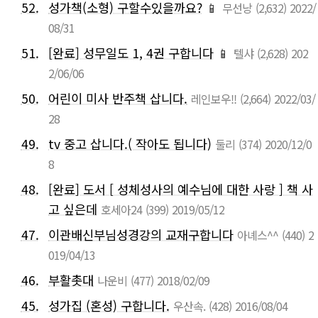
52.
성가책(소형) 구할수있을까요?
📱
무선낭
(2,632)
2022/
08/31
51.
[완료] 성무일도 1, 4권 구합니다
📱
텔샤
(2,628)
202
2/06/06
50.
어린이 미사 반주책 삽니다.
레인보우!!
(2,664)
2022/03/
28
49.
tv 중고 삽니다.( 작아도 됩니다)
둘리
(374)
2020/12/0
8
48.
[완료] 도서 [ 성체성사의 예수님에 대한 사랑 ] 책 사
고 싶은데
호세아24
(399)
2019/05/12
47.
이관배신부님성경강의 교재구합니다
아녜스^^
(440)
2
019/04/13
46.
부활촛대
나운비
(477)
2018/02/09
45.
성가집 (혼성) 구합니다.
우산속.
(428)
2016/08/04