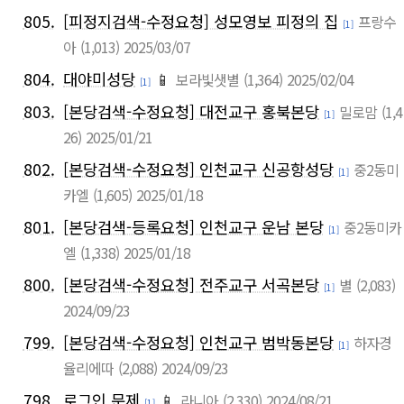
805.
[피정지검색-수정요청] 성모영보 피정의 집
프랑수
[1]
아
(1,013)
2025/03/07
804.
대야미성당
📱
보라빛샛별
(1,364)
2025/02/04
[1]
803.
[본당검색-수정요청] 대전교구 홍북본당
밀로맘
(1,4
[1]
26)
2025/01/21
802.
[본당검색-수정요청] 인천교구 신공항성당
중2동미
[1]
카엘
(1,605)
2025/01/18
801.
[본당검색-등록요청] 인천교구 운남 본당
중2동미카
[1]
엘
(1,338)
2025/01/18
800.
[본당검색-수정요청] 전주교구 서곡본당
별
(2,083)
[1]
2024/09/23
799.
[본당검색-수정요청] 인천교구 범박동본당
하자경
[1]
율리에따
(2,088)
2024/09/23
798.
로그인 문제
📱
라니아
(2,330)
2024/08/21
[1]