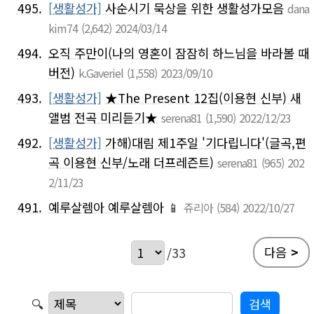
495.
[생활성가]
사순시기 묵상을 위한 생활성가모음
dana
kim74
(2,642)
2024/03/14
494.
오직 주만이(나의 영혼이 잠잠히 하느님을 바라볼 때
버전)
k.Gaveriel
(1,558)
2023/09/10
493.
[생활성가]
★The Present 12집(이용현 신부) 새
앨범 전곡 미리듣기★
serena81
(1,590)
2022/12/23
492.
[생활성가]
가해)대림 제1주일 '기다립니다'(글곡,편
곡 이용현 신부/노래 더프레즌트)
serena81
(965)
202
2/11/23
491.
예루살렘아 예루살렘아
📱
쥬리아
(584)
2022/10/27
다음
>
/33
🔍