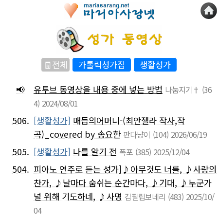
🧾전체
가톨릭성가집
생활성가
📢
유투브 동영상을 내용 중에 넣는 방법
나눔지기†
(36
4)
2024/08/01
506.
[생활성가]
매듭의어머니-(최안젤라 작사,작
곡)_covered by 송요한
판다냥이
(104)
2026/06/19
505.
[생활성가]
나를 알기 전
폭포
(385)
2025/12/04
504.
피아노 연주로 듣는 성가]♪아무것도 너를, ♪사랑의
찬가, ♪날마다 숨쉬는 순간마다, ♪기대, ♪누군가
널 위해 기도하네, ♪사명
김필립보네리
(483)
2025/10/
04