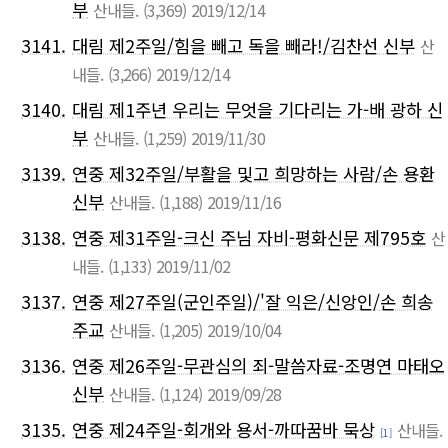
부
산내들.
(3,369)
2019/12/14
3141.
대림 제2주일/힘을 빼고 독을 빼라!/김찬선 신부
산
내들.
(3,266)
2019/12/14
3140.
대림 제1주년 우리는 무엇을 기다리는 가-배 광하 신
부
산내들.
(1,259)
2019/11/30
3139.
연중 제32주일/부활을 및고 희망하는 사람/손 용환
신부
산내들.
(1,188)
2019/11/16
3138.
연중 제31주일-크신 주님 자비-평화신문 제795호
산
내들.
(1,133)
2019/11/02
3137.
연중 제27주일(군인주일)/'잘 익은/신앙인/손 희송
주교
산내들.
(1,205)
2019/10/04
3136.
연중 제26주일-무관심의 죄-말씀자료-조명연 마태오
신부
산내들.
(1,124)
2019/09/28
3135.
연중 제24주일-회개와 용서-까따꿈바 묵상
산내들.
[1]