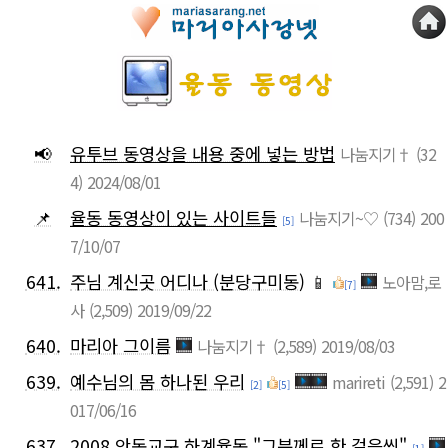
📢
유투브 동영상을 내용 중에 넣는 방법
나눔지기†
(32
4)
2024/08/01
📌
율동 동영상이 있는 사이트들
나눔지기~♡
(734)
200
[5]
7/10/07
641.
주님 계신곳 어디나 (분당구미동)
📱
노아맘,로
[7]
사
(2,509)
2019/09/22
640.
마리아 그이름
나눔지기†
(2,589)
2019/08/03
639.
예수님의 몸 하나된 우리
marireti
(2,591)
2
[2]
[5]
017/06/16
637.
2008 안동교구 하계율동 "그분께로 한 걸음씩"