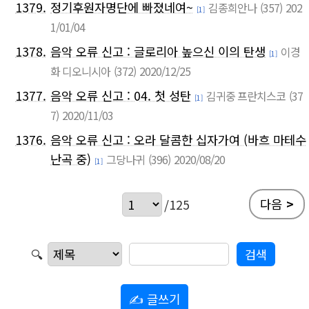
1379.
정기후원자명단에 빠졌네여~
김종희안나
(357)
202
[1]
1/01/04
1378.
음악 오류 신고 : 글로리아 높으신 이의 탄생
이경
[1]
화 디오니시아
(372)
2020/12/25
1377.
음악 오류 신고 : 04. 첫 성탄
김귀중 프란치스코
(37
[1]
7)
2020/11/03
1376.
음악 오류 신고 : 오라 달콤한 십자가여 (바흐 마테수
난곡 중)
그당나귀
(396)
2020/08/20
[1]
다음
>
/125
🔍
✍ 글쓰기