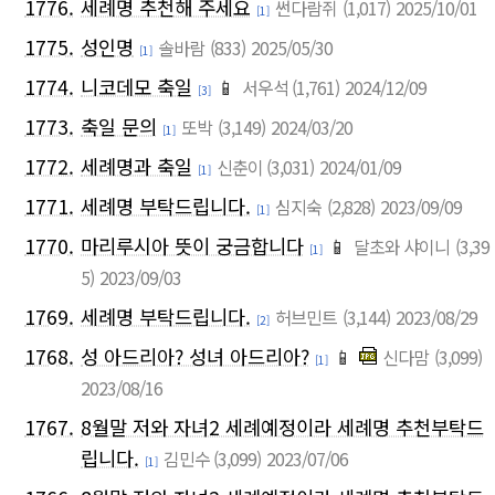
1776.
세례명 추천해 주세요
썬다람쥐
(1,017)
2025/10/01
[1]
1775.
성인명
솔바람
(833)
2025/05/30
[1]
1774.
니코데모 축일
📱
서우석
(1,761)
2024/12/09
[3]
1773.
축일 문의
또박
(3,149)
2024/03/20
[1]
1772.
세례명과 축일
신춘이
(3,031)
2024/01/09
[1]
1771.
세례명 부탁드립니다.
심지숙
(2,828)
2023/09/09
[1]
1770.
마리루시아 뜻이 궁금합니다
📱
달초와 샤이니
(3,39
[1]
5)
2023/09/03
1769.
세례명 부탁드립니다.
허브민트
(3,144)
2023/08/29
[2]
1768.
성 아드리아? 성녀 아드리아?
📱
신다맘
(3,099)
[1]
2023/08/16
1767.
8월말 저와 자녀2 세례예정이라 세례명 추천부탁드
립니다.
김민수
(3,099)
2023/07/06
[1]