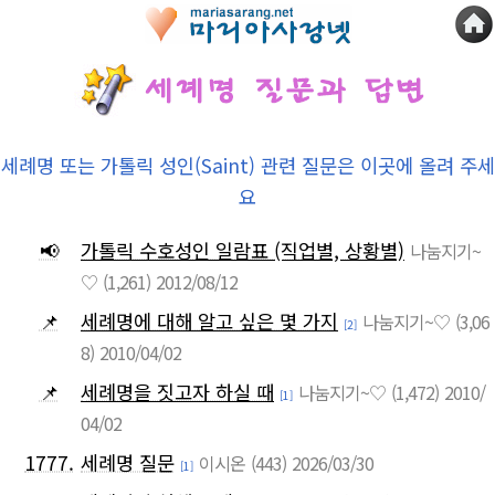
세례명 또는 가톨릭 성인(Saint) 관련 질문은 이곳에 올려 주세
요
📢
가톨릭 수호성인 일람표 (직업별, 상황별)
나눔지기~
♡
(1,261)
2012/08/12
📌
세례명에 대해 알고 싶은 몇 가지
나눔지기~♡
(3,06
[2]
8)
2010/04/02
📌
세례명을 짓고자 하실 때
나눔지기~♡
(1,472)
2010/
[1]
04/02
1777.
세례명 질문
이시온
(443)
2026/03/30
[1]