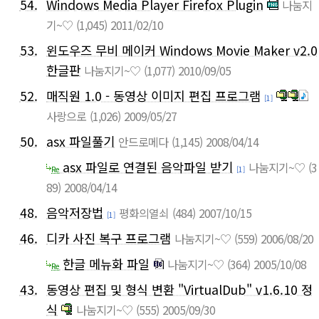
54.
Windows Media Player Firefox Plugin
나눔지
기~♡
(1,045)
2011/02/10
53.
윈도우즈 무비 메이커 Windows Movie Maker v2.0
한글판
나눔지기~♡
(1,077)
2010/09/05
52.
매직원 1.0 - 동영상 이미지 편집 프로그램
[1]
사랑으로
(1,026)
2009/05/27
50.
asx 파일풀기
안드로메다
(1,145)
2008/04/14
asx 파일로 연결된 음악파일 받기
나눔지기~♡
(3
Re
[1]
89)
2008/04/14
48.
음악저장법
평화의열쇠
(484)
2007/10/15
[1]
46.
디카 사진 복구 프로그램
나눔지기~♡
(559)
2006/08/20
한글 메뉴화 파일
나눔지기~♡
(364)
2005/10/08
Re
43.
동영상 편집 및 형식 변환 "VirtualDub" v1.6.10 정
식
나눔지기~♡
(555)
2005/09/30