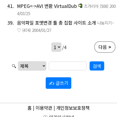
41.
MPEG<->AVI 변환 VirtualDub
즈가리아
(508)
200
4/03/25
39.
음악파일 포맷변경 툴 총 집합 사이트 소개
나눔지기~
♡
(474)
2004/01/27
다음
>
/4
🔍
✍ 글쓰기
홈
|
이용약관
|
개인정보보호정책