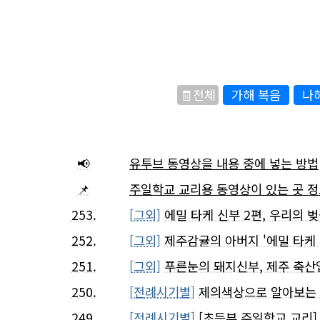
🧾전체
가해 복음
나
📢
유투브 동영상을 내용 중에 넣는 방법
📌
주일학교 교리용 동영상이 있는 곳 
253.
[그외]
에밀 타케 신부 2편, 우리의 벚
252.
[그외]
제주감귤의 아버지 '에밀 타케 
251.
[그외]
푸른눈의 돼지신부, 제주 축산업
250.
[전례시기별]
제의색상으로 알아보는 전
249.
[전례시기별]
[초등부 주일학교 교리]