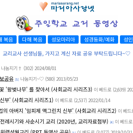
해 복음
다해 복음
성모마리아
성경동화/예화
성인
교리교사 선생님들, 가지고 계신 자료 공유 부탁드립니다~♡
나눔지기†
(302)
2024/08/01
정보공유
나눔지기~♡
(580)
2013/05/23
[5]
꽃 '왕벚나무' 를 찾아서 (사회교리 시리즈3)
이 베드로
(2,639)
20
신부' (사회교리 시리즈1)
이 베드로
(2,537)
2022/01/14
의 아버지 '임피제 맥그린치 신부' (사회교리 시리즈2)
이 베드
례시기와 사순시기 교리 (2020년, 교리자료첨부)
이 베드로
[4]
 위령성월교리 (PPT,동영상 공유)
이 베드로
(3,077)
2019/10/31
[1]