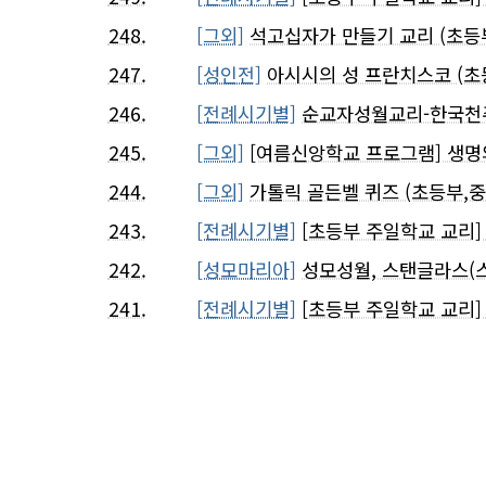
248.
[그외]
석고십자가 만들기 교리 (초등부
247.
[성인전]
아시시의 성 프란치스코 (초
246.
[전례시기별]
순교자성월교리-한국천주
245.
[그외]
[여름신앙학교 프로그램] 생명의
244.
[그외]
가톨릭 골든벨 퀴즈 (초등부,
243.
[전례시기별]
[초등부 주일학교 교리
242.
[성모마리아]
성모성월, 스탠글라스(
241.
[전례시기별]
[초등부 주일학교 교리