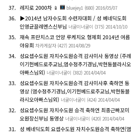
37.
레지로 2000차
📱
bluejey1
(680)
2016/05/07
36.
▶2014년 남자수도회 수련자대회 / 성 베네딕도회
인영균끌레멘스신부님
너굴이너굴이
(375)
2014/10/10
35.
재속 프란치스코 언양 루케치오 형제회 2014년 여름
야유회
차카게살자
(427)
2014/08/29
34.
성요셉수도원 자치수도원승격 감사미사 동영상 (주례
이기헌베드로주교님,염수정추기경님,박현동블라시오
아빠스님외)
너굴이너굴이
(382)
2014/04/04
33.
성요셉수도원 자치수도원승격 감사미사후 축하연 동
영상 (염수정추기경님,이기헌베드로주교님,박현동블
라시오아빠스님외)
너굴이너굴이
(424)
2014/04/04
32.
성요셉수도원 자치수도원 승격 축하연 최종근빠꼬미
오원장신부님 동영상
너굴이너굴이
(420)
2014/04/04
31.
성 베네딕도회 요셉수도원 자치수도원승격 축하연(염