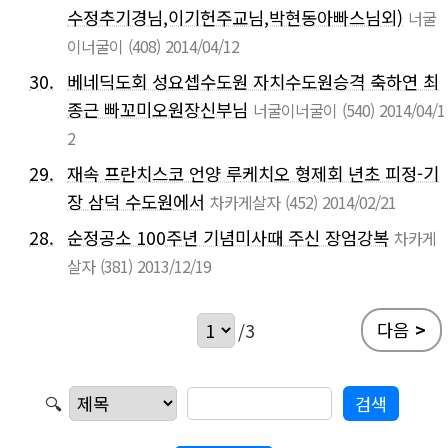
수정추기경님,이기헌주교님,박현동아빠스님외)
너굴
이너굴이
(408)
2014/04/12
30.
베네딕도회 성요셉수도원 자치수도원승격 축하연 최
종근 빠꼬미오원장신부님
너굴이너굴이
(540)
2014/04/1
2
29.
재속 프란치스코 언양 루케치오 형제회 년초 피정-기
장 삼덕 수도원에서
차카게살자
(452)
2014/02/21
28.
순정공소 100주년 기념미사때 주신 장엄강복
차카게
살자
(381)
2013/12/19
다음
>
/3
🔍