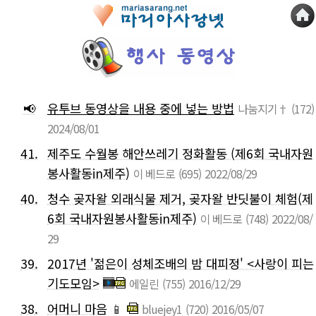
📢
유투브 동영상을 내용 중에 넣는 방법
나눔지기†
(172)
2024/08/01
41.
제주도 수월봉 해안쓰레기 정화활동 (제6회 국내자원
봉사활동in제주)
이 베드로
(695)
2022/08/29
40.
청수 곶자왈 외래식물 제거, 곶자왈 반딧불이 체험(제
6회 국내자원봉사활동in제주)
이 베드로
(748)
2022/08/
29
39.
2017년 '젊은이 성체조배의 밤 대피정' <사랑이 피는
기도모임>
에일린
(755)
2016/12/29
38.
어머니 마음
📱
bluejey1
(720)
2016/05/07