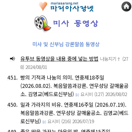
미사 및 신부님 강론말씀 동영상
📢
유투브 동영상을 내용 중에 넣는 방법
나눔지기†
(27
8)
2024/08/01
451.
빵의 기적과 나눔의 의미. 연중제18주일
(2026.08.02). 복음말씀과강론. 연무성당 갈매울공
소. 김영교(베드로신부님)
요시비
(127)
2026/08/02
[1]
450.
밀과 가라지의 비유. 연중제16주일 (2026.07.19).
복음말씀과강론. 연무성당 갈매울공소. 김영교(베드
로신부님)
요시비
(216)
2026/07/19
[1]
449.
좋은 땅을 가꾸는 마음의 밭 .연중제15주일