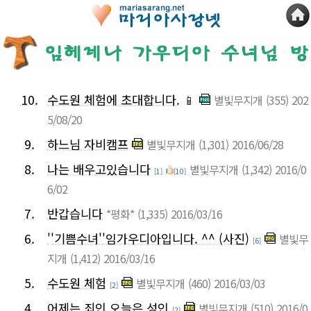
10.
수도원 체험에 초대합니다.
📱
별빛무지개
(355)
202
5/08/20
9.
하느님 자비캠프
별빛무지개
(1,301)
2016/06/28
8.
나는 배우고있습니다
별빛무지개
(1,342)
2016/0
[1]
[10]
6/02
7.
반갑습니다
*평화*
(1,335)
2016/03/16
6.
''기쁨수녀''임가우디아입니다. ^^ (사진)
별빛무
[6]
지개
(1,412)
2016/03/16
5.
수도원 체험
별빛무지개
(460)
2016/03/03
[2]
4.
어제는 죄인 오늘은 성인
별빛무지개
(510)
2016/0
[2]