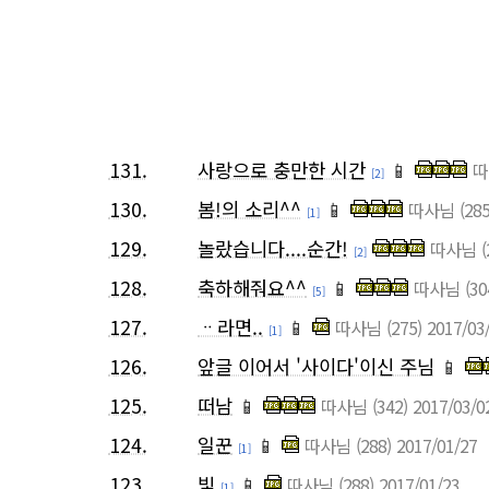
131.
사랑으로 충만한 시간
📱
따
[2]
130.
봄!의 소리^^
📱
따사님
(285
[1]
129.
놀랐습니다....순간!
따사님
(
[2]
128.
축하해줘요^^
📱
따사님
(30
[5]
127.
ᆢ라면..
📱
따사님
(275)
2017/03
[1]
126.
앞글 이어서 '사이다'이신 주님
📱
125.
떠남
📱
따사님
(342)
2017/03/0
124.
일꾼
📱
따사님
(288)
2017/01/27
[1]
123.
빛
📱
따사님
(288)
2017/01/23
[1]