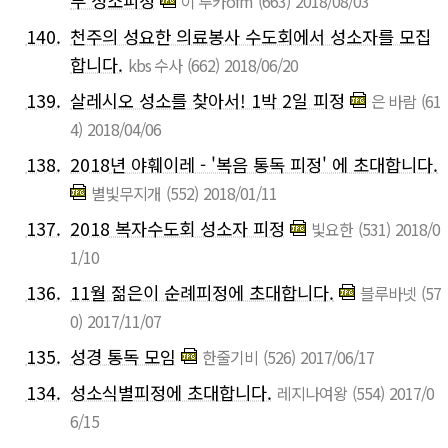
부 성소피정
이 루카ofm
(663)
2018/08/03
140.
천주의 성요한 의료봉사 수도회에서 성소자를 모집
합니다.
kbs 수사
(662)
2018/06/20
139.
살레시오 성소를 찾아서! 1박 2일 피정
은 바람
(61
4)
2018/04/06
138.
2018년 야훼이레 - '복음 통독 피정' 에 초대합니다.
별빛무지개
(552)
2018/01/11
137.
2018 복자수도회 성소자 피정
빛요한
(531)
2018/0
1/10
136.
11월 젊은이 순례피정에 초대합니다.
블루바넷
(57
0)
2017/11/07
135.
성경 통독 모임
한줄기비
(526)
2017/06/17
134.
성소식별피정에 초대합니다.
레지나여왕
(554)
2017/0
6/15