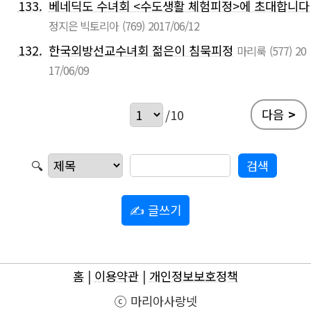
133.
베네딕도 수녀회 <수도생활 체험피정>에 초대합니다
정지은 빅토리아
(769)
2017/06/12
132.
한국외방선교수녀회 젊은이 침묵피정
마리룩
(577)
20
17/06/09
다음
>
/10
🔍
✍ 글쓰기
홈
|
이용약관
|
개인정보보호정책
ⓒ 마리아사랑넷