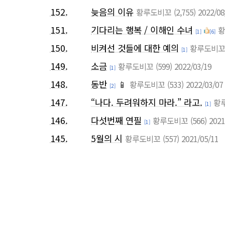
152.
늦음의 이유
황루도비꼬
(2,755)
2022/08
151.
기다리는 행복 / 이해인 수녀
황
[1]
[6]
150.
비켜선 것들에 대한 예의
황루도비꼬
[1]
149.
소금
황루도비꼬
(599)
2022/03/19
[1]
148.
동반
📱
황루도비꼬
(533)
2022/03/07
[2]
147.
“나다. 두려워하지 마라.” 라고.
황
[1]
146.
다섯번째 연필
황루도비꼬
(566)
2021
[1]
145.
5월의 시
황루도비꼬
(557)
2021/05/11