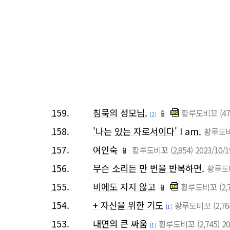
159.
침묵의 성모님.
📱
황루도비꼬
(47
[2]
158.
'나는 있는 자로서이다' I am.
황루도
157.
여인숙
📱
황루도비꼬
(2,854)
2023/10/1
156.
무슨 소리든 만 번을 반복하면.
황루도
155.
비에도 지지 않고
📱
황루도비꼬
(2,
154.
+ 자신을 위한 기도
황루도비꼬
(2,76
[1]
153.
내면의 큰 싸움
황루도비꼬
(2,745)
20
[1]